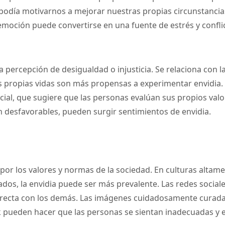
podía motivarnos a mejorar nuestras propias circunstancia
moción puede convertirse en una fuente de estrés y conflic
a percepción de desigualdad o injusticia. Se relaciona con 
s propias vidas son más propensas a experimentar envidia. 
ocial, que sugiere que las personas evalúan sus propios va
desfavorables, pueden surgir sentimientos de envidia.
 por los valores y normas de la sociedad. En culturas altam
rados, la envidia puede ser más prevalente. Las redes social
irecta con los demás. Las imágenes cuidadosamente curadas
pueden hacer que las personas se sientan inadecuadas y e