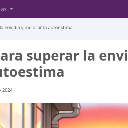
mas
la envidia y mejorar la autoestima
ara superar la envi
utoestima
y 2024