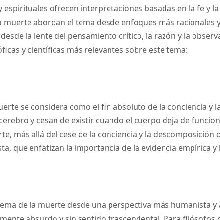
 espirituales ofrecen interpretaciones basadas en la fe y la t
 la muerte abordan el tema desde enfoques más racionales y
a desde la lente del pensamiento crítico, la razón y la observ
ficas y científicas más relevantes sobre este tema:
erte se considera como el fin absoluto de la conciencia y la
cerebro y cesan de existir cuando el cuerpo deja de funcion
e, más allá del cese de la conciencia y la descomposición de
ista, que enfatizan la importancia de la evidencia empírica y
l tema de la muerte desde una perspectiva más humanista y a
mente absurdo y sin sentido trascendental. Para filósofos 