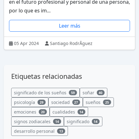
en el futuro profesional y personal de una persona,
por lo que es im...
Leer más
05 Apr 2024
Santiago RodrÃ­guez
Etiquetas relacionadas
significado de los sueños
soñar
59
40
psicología
sociedad
sueños
29
27
25
emociones
cualidades
20
14
signos zodiacales
significado
14
14
desarrollo personal
13