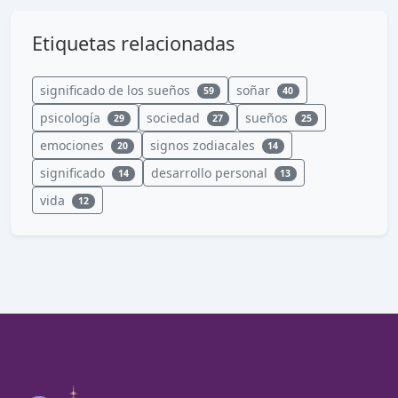
Etiquetas relacionadas
significado de los sueños
soñar
59
40
psicología
sociedad
sueños
29
27
25
emociones
signos zodiacales
20
14
significado
desarrollo personal
14
13
vida
12