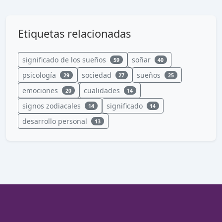
Etiquetas relacionadas
significado de los sueños
soñar
59
40
psicología
sociedad
sueños
29
27
25
emociones
cualidades
20
14
signos zodiacales
significado
14
14
desarrollo personal
13